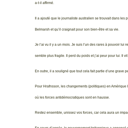
a-t-il affirmé.
Il a ajouté que le journaliste australien se trouvait dans les
Belmarsh et qu’il craignait pour son bien-être et sa vie.
Je l’ai vu il y a un mois. Je suis l’un des rares à pouvoir lui
semble plus fragile. Il perd du poids et j’ai peur pour lui. Il 
En outre, il a souligné que tout cela fait partie d’une grave
Pour Hrafnsson, les changements (politiques) en Amérique 
où les forces antidémocratiques sont en hausse.
Restez ensemble, unissez vos forces, car cela aura un impact,
En cours d’année, le gouvernement britannique a annoncé sa