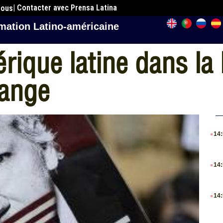
| Contacter avec Prensa Latina
nous
mation Latino-américaine
ique latine dans la 
sange
.
14
.
14
.
14
.