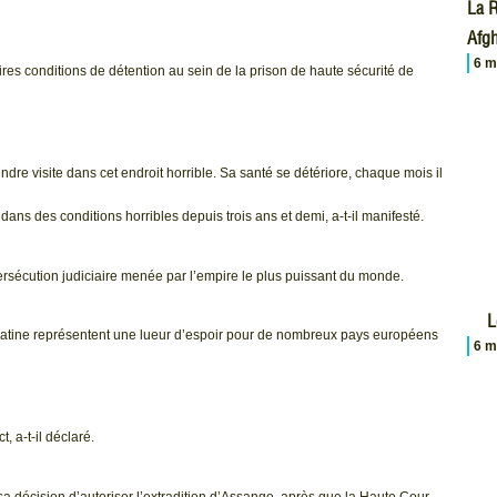
La R
Afgh
6 m
 pires conditions de détention au sein de la prison de haute sécurité de
 rendre visite dans cet endroit horrible. Sa santé se détériore, chaque mois il
vit dans des conditions horribles depuis trois ans et demi, a-t-il manifesté.
 persécution judiciaire menée par l’empire le plus puissant du monde.
L
latine représentent une lueur d’espoir pour de nombreux pays européens
6 m
 a-t-il déclaré.
 décision d’autoriser l’extradition d’Assange, après que la Haute Cour