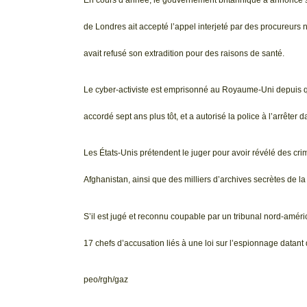
de Londres ait accepté l’appel interjeté par des procureurs
avait refusé son extradition pour des raisons de santé.
Le cyber-activiste est emprisonné au Royaume-Uni depuis que 
accordé sept ans plus tôt, et a autorisé la police à l’arrêt
Les États-Unis prétendent le juger pour avoir révélé des cr
Afghanistan, ainsi que des milliers d’archives secrètes de l
S’il est jugé et reconnu coupable par un tribunal nord-amér
17 chefs d’accusation liés à une loi sur l’espionnage datan
peo/rgh/gaz