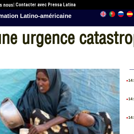
| Contacter avec Prensa Latina
es nous
mation Latino-américaine
une urgence catastr
.
14
.
14
.
14
.