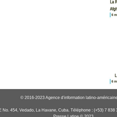
La R
Afgh
6 m
L
6 m
© 2016-2023 Agence d'information latino-américaine
E No. 454, Vedado, La Havane, Cuba. Téléphone : (+53) 7 838 
Presse Latine © 2023