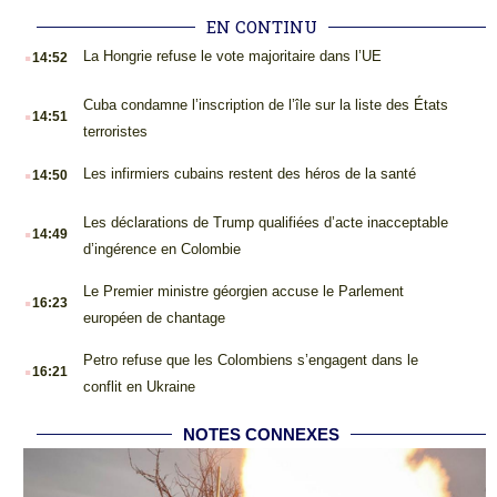
EN CONTINU
.
La Hongrie refuse le vote majoritaire dans l’UE
14:52
.
Cuba condamne l’inscription de l’île sur la liste des États
14:51
terroristes
.
Les infirmiers cubains restent des héros de la santé
14:50
.
Les déclarations de Trump qualifiées d’acte inacceptable
14:49
d’ingérence en Colombie
.
Le Premier ministre géorgien accuse le Parlement
16:23
européen de chantage
.
Petro refuse que les Colombiens s’engagent dans le
16:21
conflit en Ukraine
NOTES CONNEXES