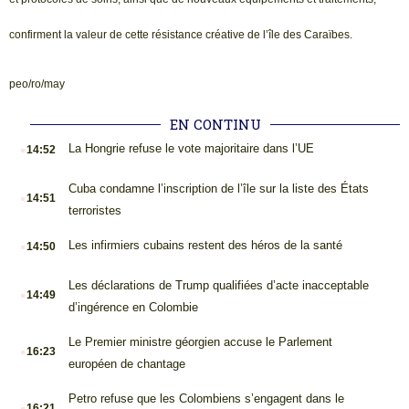
confirment la valeur de cette résistance créative de l’île des Caraïbes.
peo/ro/may
EN CONTINU
.
La Hongrie refuse le vote majoritaire dans l’UE
14:52
.
Cuba condamne l’inscription de l’île sur la liste des États
14:51
terroristes
.
Les infirmiers cubains restent des héros de la santé
14:50
.
Les déclarations de Trump qualifiées d’acte inacceptable
14:49
d’ingérence en Colombie
.
Le Premier ministre géorgien accuse le Parlement
16:23
européen de chantage
.
Petro refuse que les Colombiens s’engagent dans le
16:21