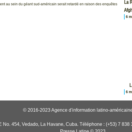
La R
dent au sein du géant sud-américain serait retardé en raison des enquêtes
Afgh
6 m
L
6 m
© 2016-2023 Agence d'information latino-américaine
E No. 454, Vedado, La Havane, Cuba. Téléphone : (+53) 7 838 
Presse Latine © 2023