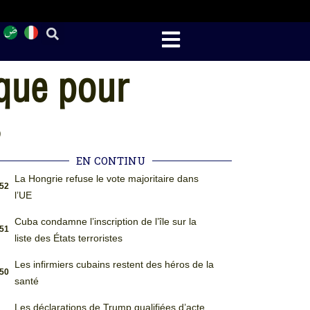
que pour
s
EN CONTINU
La Hongrie refuse le vote majoritaire dans
:52
l’UE
Cuba condamne l’inscription de l’île sur la
:51
liste des États terroristes
Les infirmiers cubains restent des héros de la
:50
santé
Les déclarations de Trump qualifiées d’acte