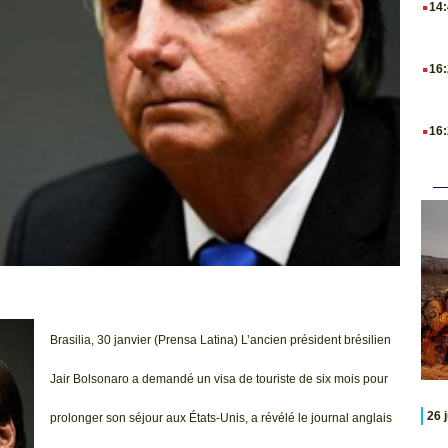
14
.
16
.
16
Brasilia, 30 janvier (Prensa Latina) L’ancien président brésilien
Jair Bolsonaro a demandé un visa de touriste de six mois pour
26 
prolonger son séjour aux États-Unis, a révélé le journal anglais