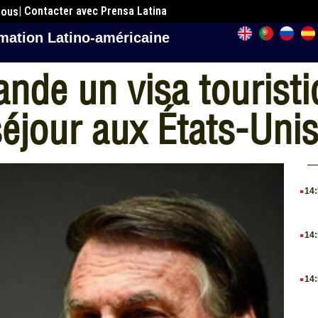
| Contacter avec Prensa Latina
nous
mation Latino-américaine
nde un visa touristi
éjour aux États-Uni
.
14
.
14
.
14
.