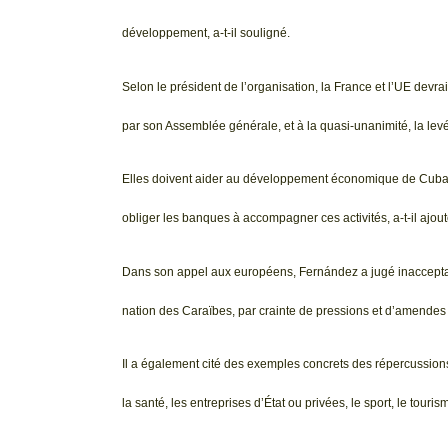
développement, a-t-il souligné.
Selon le président de l’organisation, la France et l’UE devr
par son Assemblée générale, et à la quasi-unanimité, la lev
Elles doivent aider au développement économique de Cuba, pr
obliger les banques à accompagner ces activités, a-t-il ajout
Dans son appel aux européens, Fernández a jugé inacceptabl
nation des Caraïbes, par crainte de pressions et d’amendes
Il a également cité des exemples concrets des répercussion
la santé, les entreprises d’État ou privées, le sport, le touris