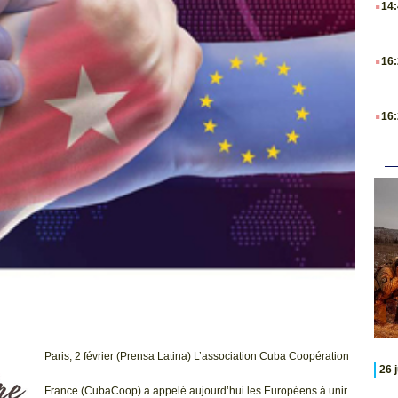
14
.
16
.
16
Paris, 2 février (Prensa Latina) L’association Cuba Coopération
26 
France (CubaCoop) a appelé aujourd’hui les Européens à unir