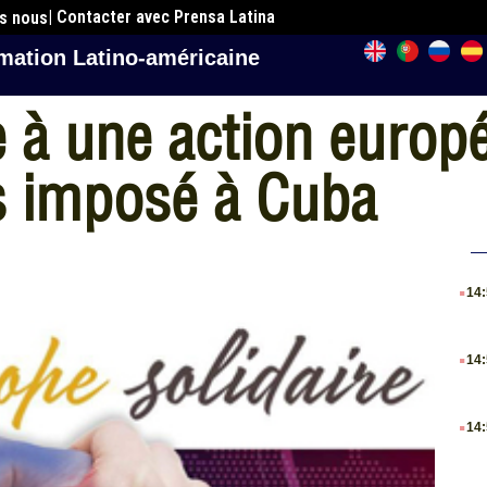
| Contacter avec Prensa Latina
es nous
mation Latino-américaine
 à une action europ
us imposé à Cuba
.
14
.
14
.
14
.