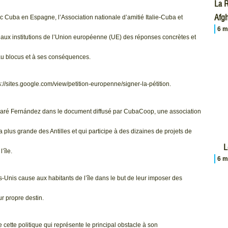
La R
Afgh
 Cuba en Espagne, l’Association nationale d’amitié Italie-Cuba et
6 m
 aux institutions de l’Union européenne (UE) des réponses concrètes et
e au blocus et à ses conséquences.
ps://sites.google.com/view/petition-europenne/signer-la-pétition.
claré Fernández dans le document diffusé par CubaCoop, une association
 plus grande des Antilles et qui participe à des dizaines de projets de
L
’île.
6 m
-Unis cause aux habitants de l’île dans le but de leur imposer des
ur propre destin.
 cette politique qui représente le principal obstacle à son