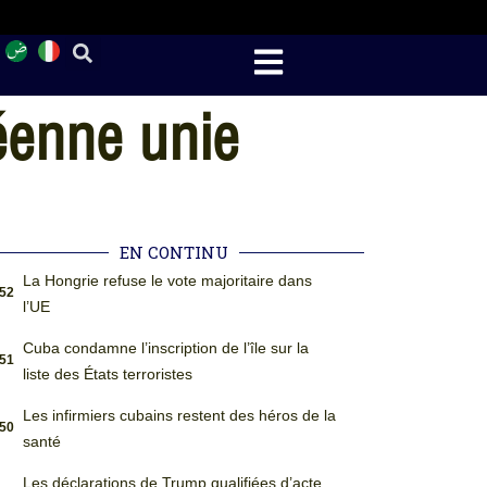
éenne unie
EN CONTINU
La Hongrie refuse le vote majoritaire dans
:52
l’UE
Cuba condamne l’inscription de l’île sur la
:51
liste des États terroristes
Les infirmiers cubains restent des héros de la
:50
santé
Les déclarations de Trump qualifiées d’acte