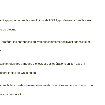
aient appliquer toutes les résolutions de l’ONU, qui demande tous les ans
ée du blocus.
otéger les entreprises qui veulent commercer et investir dans l’île et
é.
e le refus des banques d’effectuer des opérations en lien avec la
 exorbitantes de Washington.
s que le blocus états-unien provoque dans tous les secteurs cubains, dont
me et la coopération.