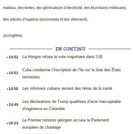
matelas, des tentes, des générateurs d’électricité, des fournitures médicales,
des articles d’hygiène personnelle et des vêtements.
Jcc/mgt/lma
EN CONTINU
.
La Hongrie refuse le vote majoritaire dans l’UE
14:52
.
Cuba condamne l’inscription de l’île sur la liste des États
14:51
terroristes
.
Les infirmiers cubains restent des héros de la santé
14:50
.
Les déclarations de Trump qualifiées d’acte inacceptable
14:49
d’ingérence en Colombie
.
Le Premier ministre géorgien accuse le Parlement
16:23
européen de chantage