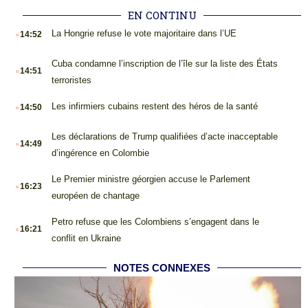
EN CONTINU
.
La Hongrie refuse le vote majoritaire dans l’UE
14:52
.
Cuba condamne l’inscription de l’île sur la liste des États
14:51
terroristes
.
Les infirmiers cubains restent des héros de la santé
14:50
.
Les déclarations de Trump qualifiées d’acte inacceptable
14:49
d’ingérence en Colombie
.
Le Premier ministre géorgien accuse le Parlement
16:23
européen de chantage
.
Petro refuse que les Colombiens s’engagent dans le
16:21
conflit en Ukraine
NOTES CONNEXES