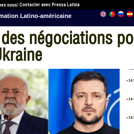
| Contacter avec Prensa Latina
mes nous
mation Latino-américaine
r des négociations po
Ukraine
.
14
.
14
.
14
.