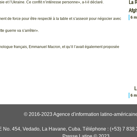
La R
sie et l’Ukraine. Ce conflit n’intéresse personne», a-t-il déclaré.
Afgh
6 m
mment de force pour être respecté à la table et s’asseoir pour négocier avec
te guerre va s’arrêter».
 homologue français, Emmanuel Macron, et qu’il l’avait également proposée
L
6 m
© 2016-2023 Agence d'information latino-américaine
E No. 454, Vedado, La Havane, Cuba. Téléphone : (+53) 7 838 
Presse Latine © 2023