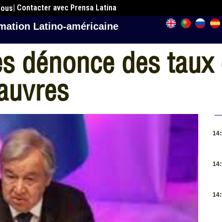
| Contacter avec Prensa Latina
nous
mation Latino-américaine
s dénonce des taux d
pauvres
.
14
.
14
.
14
.