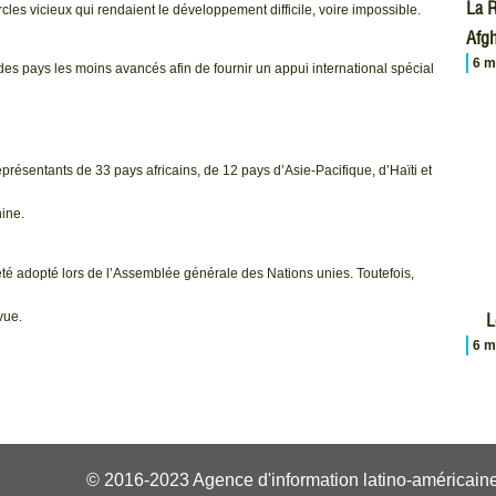
La R
cles vicieux qui rendaient le développement difficile, voire impossible.
Afgh
6 m
des pays les moins avancés afin de fournir un appui international spécial
résentants de 33 pays africains, de 12 pays d’Asie-Pacifique, d’Haïti et
ine.
été adopté lors de l’Assemblée générale des Nations unies. Toutefois,
vue.
L
6 m
© 2016-2023 Agence d'information latino-américaine