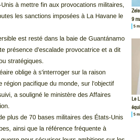
nis à mettre fin aux provocations militaires,
Zele
 toutes les sanctions imposées à La Havane le
9 m
5 m
rsible est resté dans la baie de Guantánamo
cette présence d’escalade provocatrice et a dit
 ou stratégiques.
aire oblige à s’interroger sur la raison
e région pacifique du monde, sur l’objectif
suivi, a souligné le ministère des Affaires
Le L
ion.
équi
5 m
 de plus de 70 bases militaires des États-Unis
bes, ainsi que la référence fréquente à
de guerre pour sécuriser leurs ambitions sur les