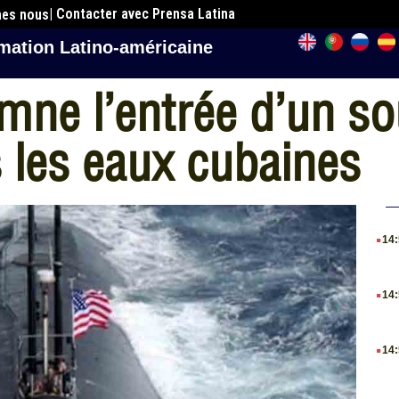
| Contacter avec Prensa Latina
mes nous
mation Latino-américaine
mne l’entrée d’un s
 les eaux cubaines
.
14
.
14
.
14
.