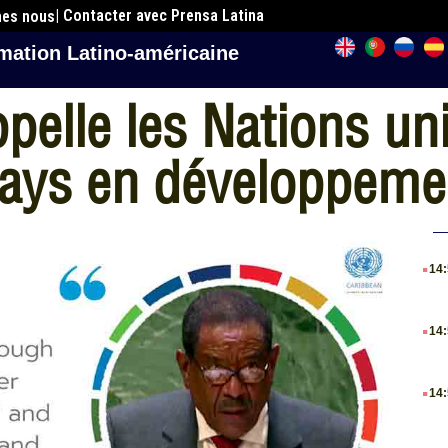
| Contacter avec Prensa Latina
mes nous
mation Latino-américaine
lle les Nations uni
pays en développeme
.
14
.
14
.
14
.