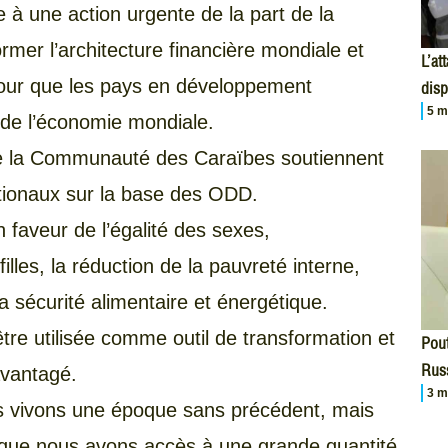
le à une action urgente de la part de la
mer l’architecture financière mondiale et
L’at
our que les pays en développement
disp
5 m
t de l’économie mondiale.
de la Communauté des Caraïbes soutiennent
nationaux sur la base des ODD.
en faveur de l’égalité des sexes,
lles, la réduction de la pauvreté interne,
la sécurité alimentaire et énergétique.
 être utilisée comme outil de transformation et
Pout
Russ
avantagé.
3 m
us vivons une époque sans précédent, mais
t que nous avons accès à une grande quantité