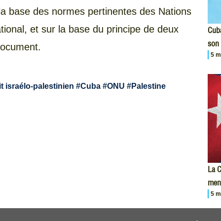
la base des normes pertinentes des Nations
tional, et sur la base du principe de deux
Cuba
son 
document.
5 m
it israélo-palestinien
#
Cuba
#
ONU
#
Palestine
La C
men
5 m