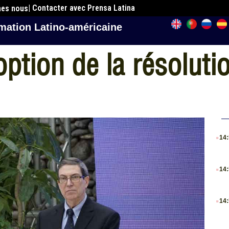
| Contacter avec Prensa Latina
mes nous
mation Latino-américaine
option de la résoluti
.
14
.
14
.
14
.