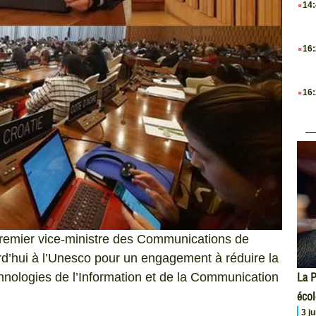
14
.
16
.
16
premier vice-ministre des Communications de
rd’hui à l’Unesco pour un engagement à réduire la
La P
hnologies de l’Information et de la Communication
écol
3 j