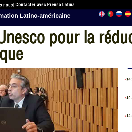
| Contacter avec Prensa Latina
es nous
mation Latino-américaine
’Unesco pour la réduc
ique
.
14
.
14
.
14
.