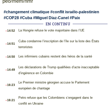
peo/mem/nmr
#
changement climatique
#
conflit israélo-palestinien
#
COP28
#
Cuba
#
Miguel Diaz-Canel
#
Paix
EN CONTINU
.
La Hongrie refuse le vote majoritaire dans l’UE
14:52
.
Cuba condamne l’inscription de l’île sur la liste des États
14:51
terroristes
.
Les infirmiers cubains restent des héros de la santé
14:50
.
Les déclarations de Trump qualifiées d’acte inacceptable
14:49
d’ingérence en Colombie
.
Le Premier ministre géorgien accuse le Parlement
16:23
européen de chantage
.
Petro refuse que les Colombiens s’engagent dans le
16:21
conflit en Ukraine