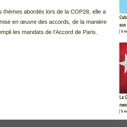
es thèmes abordés lors de la COP28, elle a
Cuba
la mise en œuvre des accords, de la manière
son 
mpli les mandats de l’Accord de Paris.
5 m
La C
men
5 m