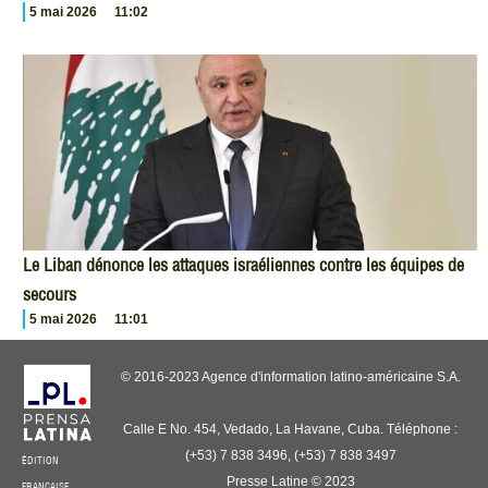
5 mai 2026
11:02
Le Liban dénonce les attaques israéliennes contre les équipes de
secours
5 mai 2026
11:01
© 2016-2023 Agence d'information latino-américaine S.A.
Calle E No. 454, Vedado, La Havane, Cuba. Téléphone :
(+53) 7 838 3496, (+53) 7 838 3497
ÉDITION
Presse Latine © 2023
FRANÇAISE