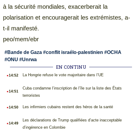
à la sécurité mondiales, exacerberait la
polarisation et encouragerait les extrémistes, a-
t-il manifesté.
peo/mem/ebr
#
Bande de Gaza
#
conflit israélo-palestinien
#
OCHA
#
ONU
#
Unrwa
EN CONTINU
.
La Hongrie refuse le vote majoritaire dans l’UE
14:52
.
Cuba condamne l’inscription de l’île sur la liste des États
14:51
terroristes
.
Les infirmiers cubains restent des héros de la santé
14:50
.
Les déclarations de Trump qualifiées d’acte inacceptable
14:49
d’ingérence en Colombie