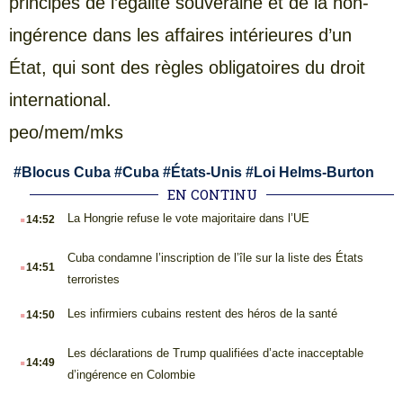
principes de l’égalité souveraine et de la non-
ingérence dans les affaires intérieures d’un
État, qui sont des règles obligatoires du droit
international.
peo/mem/mks
#
Blocus Cuba
#
Cuba
#
États-Unis
#
Loi Helms-Burton
EN CONTINU
.
La Hongrie refuse le vote majoritaire dans l’UE
14:52
.
Cuba condamne l’inscription de l’île sur la liste des États
14:51
terroristes
.
Les infirmiers cubains restent des héros de la santé
14:50
.
Les déclarations de Trump qualifiées d’acte inacceptable
14:49
d’ingérence en Colombie