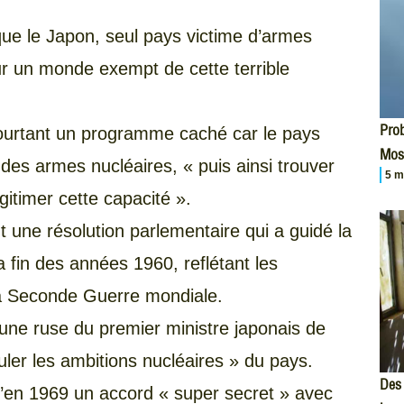
que le Japon, seul pays victime d’armes
our un monde exempt de cette terrible
Prob
ourtant un programme caché car le pays
Mos
 des armes nucléaires, « puis ainsi trouver
5 m
gitimer cette capacité ».
nt une résolution parlementaire qui a guidé la
a fin des années 1960, reflétant les
la Seconde Guerre mondiale.
’une ruse du premier ministre japonais de
uler les ambitions nucléaires » du pays.
Des 
’en 1969 un accord « super secret » avec