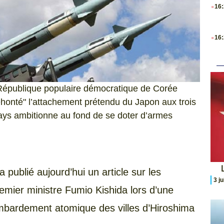
.
16
.
16
République populaire démocratique de Corée
éhonté" l’attachement prétendu du Japon aux trois
pays ambitionne au fond de se doter d’armes
L
publié aujourd’hui un article sur les
3 j
remier ministre Fumio Kishida lors d’une
mbardement atomique des villes d’Hiroshima