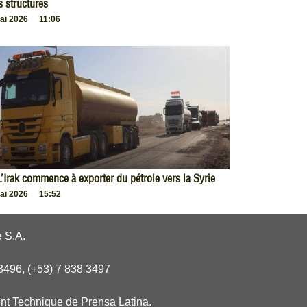
s structures
ai 2026
11:06
L’Irak commence à exporter du pétrole vers la Syrie
ai 2026
15:52
 S.A.
3496, (+53) 7 838 3497
nt Technique de Prensa Latina.