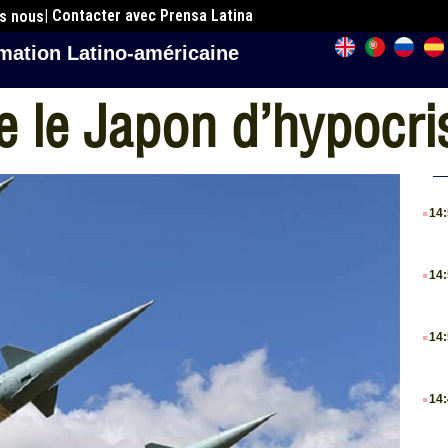
| Contacter avec Prensa Latina
es nous
mation Latino-américaine
le Japon d’hypocris
.
14
.
14
.
14
.
14