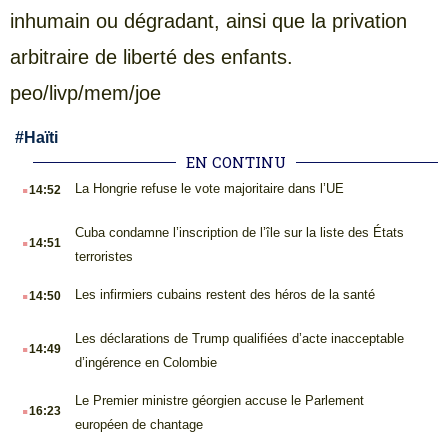
inhumain ou dégradant, ainsi que la privation
arbitraire de liberté des enfants.
peo/livp/mem/joe
#
Haïti
EN CONTINU
.
La Hongrie refuse le vote majoritaire dans l’UE
14:52
.
Cuba condamne l’inscription de l’île sur la liste des États
14:51
terroristes
.
Les infirmiers cubains restent des héros de la santé
14:50
.
Les déclarations de Trump qualifiées d’acte inacceptable
14:49
d’ingérence en Colombie
.
Le Premier ministre géorgien accuse le Parlement
16:23
européen de chantage