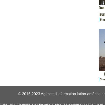
Des 
leur
5 m
3 m
© 2016-2023 Agence d'information latino-américaine