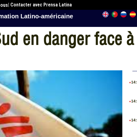
| Contacter avec Prensa Latina
nous
mation Latino-américaine
ud en danger face à 
.
14
.
14
.
14
.