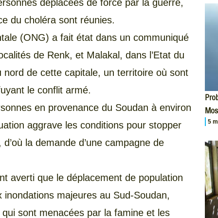
personnes déplacées de force par la guerre,
ce du choléra sont réunies.
tale (ONG) a fait état dans un communiqué
ocalités de Renk, et Malakal, dans l’Etat du
 nord de cette capitale, un territoire où sont
uyant le conflit armé.
Prob
rsonnes en provenance du Soudan à environ
Mos
5 m
tuation aggrave les conditions pour stopper
il, d’où la demande d’une campagne de
t averti que le déplacement de population
ux inondations majeures au Sud-Soudan,
 qui sont menacées par la famine et les