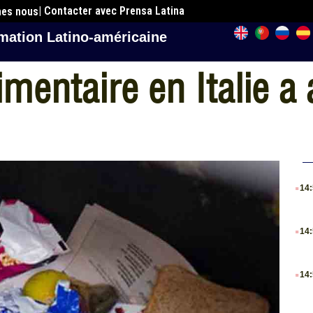
| Contacter avec Prensa Latina
mes nous
mation Latino-américaine
limentaire en Italie 
.
14
.
14
.
14
.