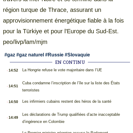
région turque de Thrace, assurant un
approvisionnement énergétique fiable à la fois
pour la Türkiye et pour l’Europe du Sud-Est.
peo/livp/lam/mjm
#
gaz
#
gaz naturel
#
Russie
#
Slovaquie
EN CONTINU
.
La Hongrie refuse le vote majoritaire dans l’UE
14:52
.
Cuba condamne l’inscription de l’île sur la liste des États
14:51
terroristes
.
Les infirmiers cubains restent des héros de la santé
14:50
.
Les déclarations de Trump qualifiées d’acte inacceptable
14:49
d’ingérence en Colombie
Le Premier ministre géorgien accuse le Parlement