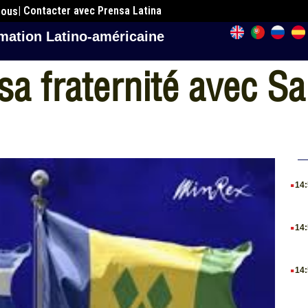
| Contacter avec Prensa Latina
nous
mation Latino-américaine
sa fraternité avec Sa
.
14
.
14
.
14
.