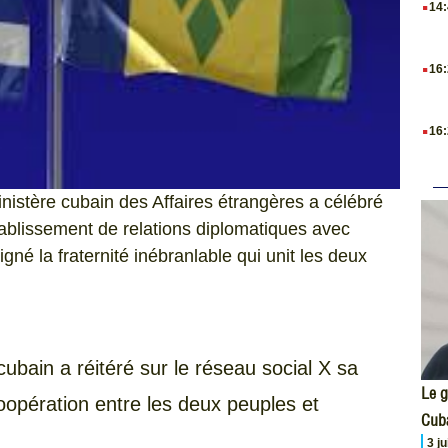
14
.
16
.
16
istère cubain des Affaires étrangères a célébré
tablissement de relations diplomatiques avec
gné la fraternité inébranlable qui unit les deux
cubain a réitéré sur le réseau social X sa
Le g
coopération entre les deux peuples et
Cub
3 j