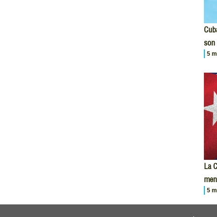
Cuba
son 
5 m
La C
men
5 m