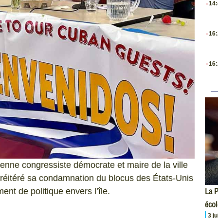
14
.
16
.
16
ienne congressiste démocrate et maire de la ville
 réitéré sa condamnation du blocus des États-Unis
La P
nt de politique envers l’île.
écol
3 j