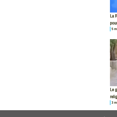
La R
pour
5 m
Le 
reli
3 m