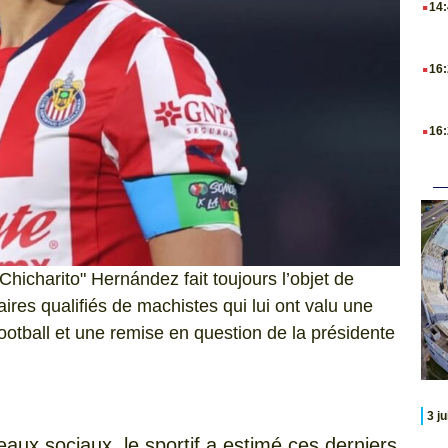
14
.
16
.
16
"Chicharito" Hernández fait toujours l’objet de
res qualifiés de machistes qui lui ont valu une
ootball et une remise en question de la présidente
3 j
aux sociaux, le sportif a estimé ces derniers