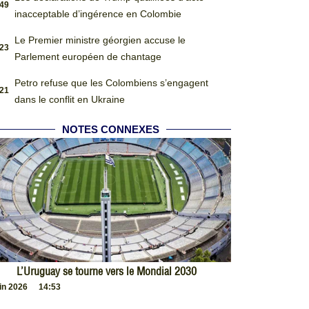
:49
inacceptable d’ingérence en Colombie
Le Premier ministre géorgien accuse le
:23
Parlement européen de chantage
Petro refuse que les Colombiens s’engagent
:21
dans le conflit en Ukraine
NOTES CONNEXES
L’Uruguay se tourne vers le Mondial 2030
uin 2026
14:53