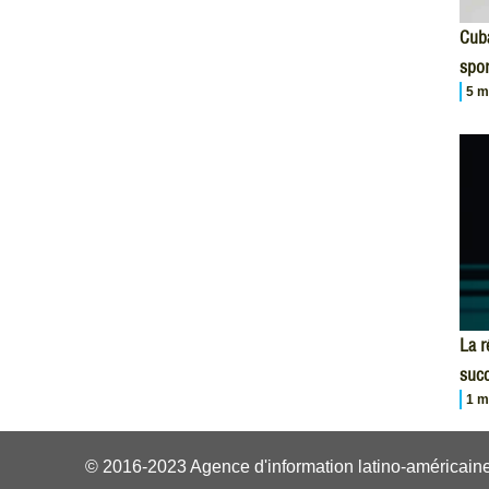
Cuba
spor
5 m
La r
succ
1 m
© 2016-2023 Agence d'information latino-américaine