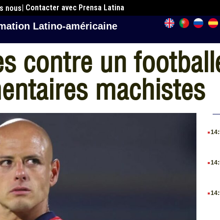
| Contacter avec Prensa Latina
es nous
mation Latino-américaine
ues contre un footbal
ntaires machistes
.
14
.
14
.
14
.