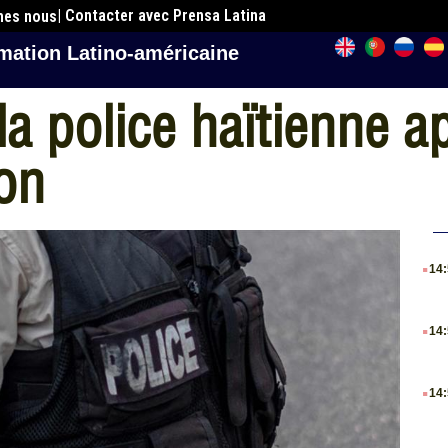
| Contacter avec Prensa Latina
mes nous
mation Latino-américaine
a police haïtienne a
ion
.
14
.
14
.
14
.