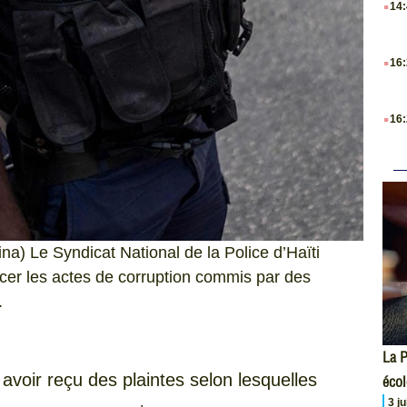
14
.
16
.
16
na) Le Syndicat National de la Police d’Haïti
er les actes de corruption commis par des
.
La P
avoir reçu des plaintes selon lesquelles
écol
3 j