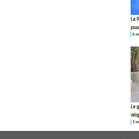
La R
pour
5 m
Le 
reli
3 m