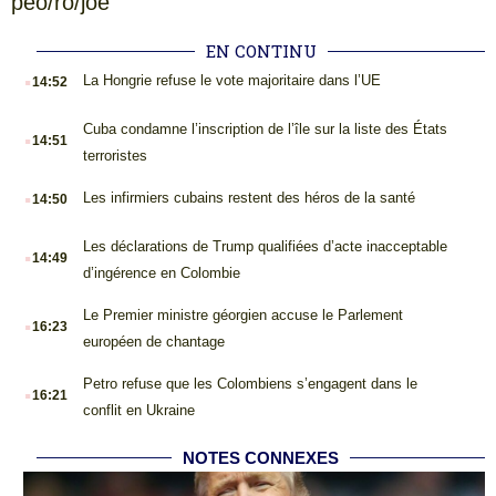
peo/ro/joe
EN CONTINU
.
La Hongrie refuse le vote majoritaire dans l’UE
14:52
.
Cuba condamne l’inscription de l’île sur la liste des États
14:51
terroristes
.
Les infirmiers cubains restent des héros de la santé
14:50
.
Les déclarations de Trump qualifiées d’acte inacceptable
14:49
d’ingérence en Colombie
.
Le Premier ministre géorgien accuse le Parlement
16:23
européen de chantage
.
Petro refuse que les Colombiens s’engagent dans le
16:21
conflit en Ukraine
NOTES CONNEXES