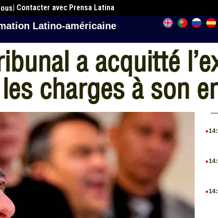
| Contacter avec Prensa Latina
nous
mation Latino-américaine
ibunal a acquitté l’e
 les charges à son e
.
14
.
14
.
14
.