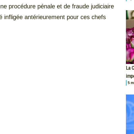
une procédure pénale et de fraude judiciaire
été infligée antérieurement pour ces chefs
La 
impo
5 m