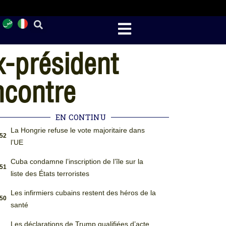
x-président
ncontre
EN CONTINU
La Hongrie refuse le vote majoritaire dans
:52
l’UE
Cuba condamne l’inscription de l’île sur la
:51
liste des États terroristes
Les infirmiers cubains restent des héros de la
:50
santé
Les déclarations de Trump qualifiées d’acte