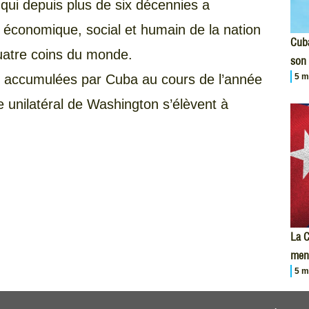
 qui depuis plus de six décennies a
économique, social et humain de la nation
Cuba
uatre coins du monde.
son 
5 m
rtes accumulées par Cuba au cours de l’année
e unilatéral de Washington s’élèvent à
La C
men
5 m