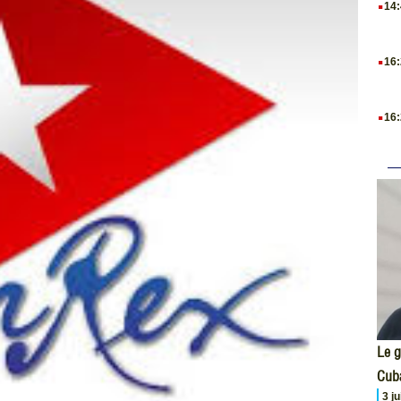
14
.
16
.
16
Le g
Cub
3 j