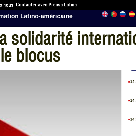
| Contacter avec Prensa Latina
es nous
mation Latino-américaine
 solidarité internati
le blocus
.
14
.
14
.
14
.