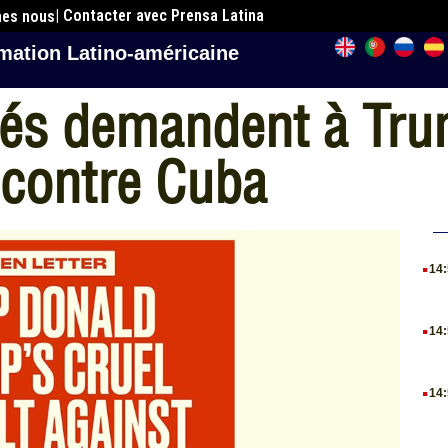
| Contacter avec Prensa Latina
mes nous
mation Latino-américaine
tés demandent à Tru
 contre Cuba
.
14
.
14
.
14
.