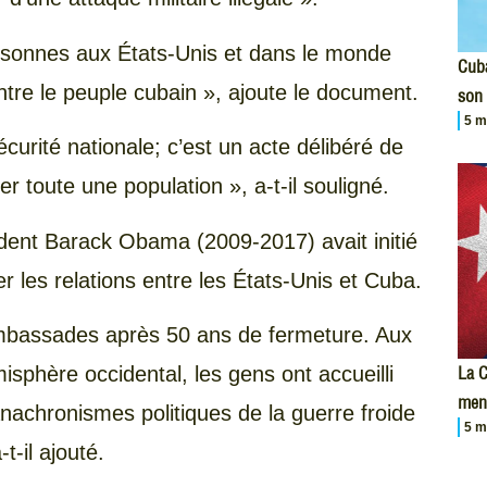
ersonnes aux États-Unis et dans le monde
Cuba
ntre le peuple cubain », ajoute le document.
son 
5 m
sécurité nationale; c’est un acte délibéré de
 toute une population », a-t-il souligné.
ident Barack Obama (2009-2017) avait initié
er les relations entre les États-Unis et Cuba.
ambassades après 50 ans de fermeture. Aux
La C
isphère occidental, les gens ont accueilli
men
achronismes politiques de la guerre froide
5 m
t-il ajouté.