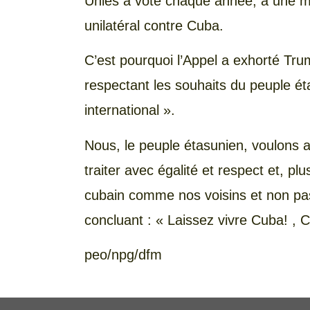
Unies a voté chaque année, à une m
unilatéral contre Cuba.
C’est pourquoi l’Appel a exhorté Tru
respectant les souhaits du peuple é
international ».
Nous, le peuple étasunien, voulons a
traiter avec égalité et respect et, pl
cubain comme nos voisins et non pa
concluant : « Laissez vivre Cuba! ,
peo/npg/dfm