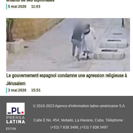
5 mai 2026
11:03
Le gouvernement espagnol condamne une agression religieuse à
Jérusalem
3 mai 2026
15:51
© 2016-2023 Agence d'information latino-américaine S.A.
Calle E No. 454, Vedado, La Havane, Cuba. Téléphone :
(+53) 7 838 3496, (+53) 7 838 3497
ÉDITION