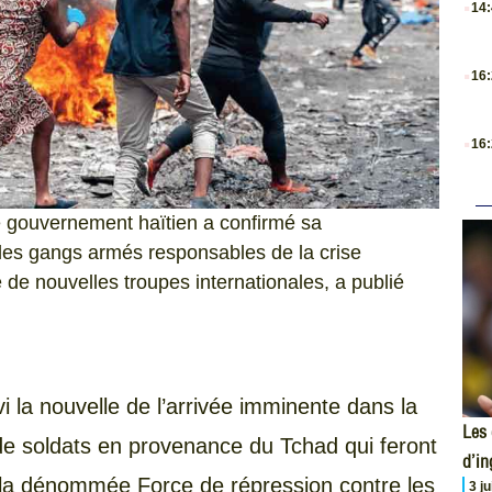
14
.
16
.
16
Le gouvernement haïtien a confirmé sa
re les gangs armés responsables de la crise
 de nouvelles troupes internationales, a publié
vi la nouvelle de l’arrivée imminente dans la
Les 
de soldats en provenance du Tchad qui feront
d’i
e la dénommée Force de répression contre les
3 j