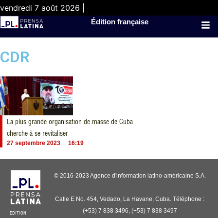
vendredi 7 août 2026 |
Édition française
CDR
La plus grande organisation de masse de Cuba
cherche à se revitaliser
27 septembre 2023
16:19
© 2016-2023 Agence d'information latino-américaine S.A.
Calle E No. 454, Vedado, La Havane, Cuba. Téléphone :
(+53) 7 838 3496, (+53) 7 838 3497
ÉDITION