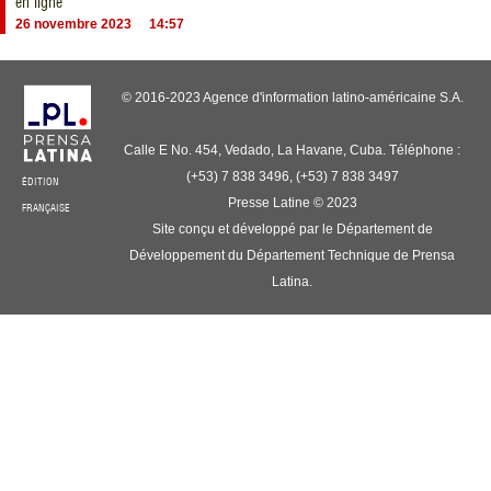
en ligne
26 novembre 2023
14:57
© 2016-2023 Agence d'information latino-américaine S.A.
Calle E No. 454, Vedado, La Havane, Cuba. Téléphone :
(+53) 7 838 3496, (+53) 7 838 3497
ÉDITION
Presse Latine © 2023
FRANÇAISE
Site conçu et développé par le Département de
Développement du Département Technique de Prensa
Latina.