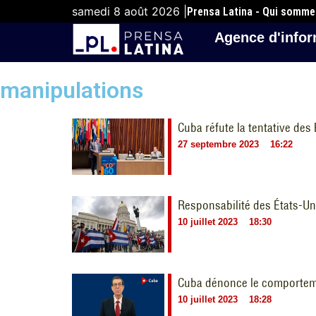
samedi 8 août 2026 |
Prensa Latina - Qui somm
Agence d'infor
manipulations
Cuba réfute la tentative de
27 septembre 2023
16:22
Responsabilité des États-U
10 juillet 2023
18:30
Cuba dénonce le comporteme
10 juillet 2023
18:28