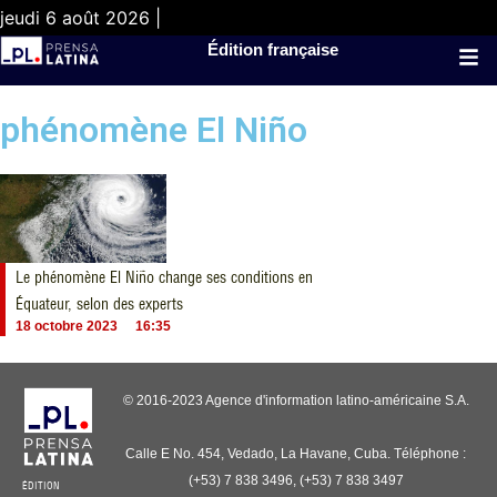
jeudi 6 août 2026 |
Édition française
phénomène El Niño
Le phénomène El Niño change ses conditions en
Équateur, selon des experts
18 octobre 2023
16:35
© 2016-2023 Agence d'information latino-américaine S.A.
Calle E No. 454, Vedado, La Havane, Cuba. Téléphone :
(+53) 7 838 3496, (+53) 7 838 3497
ÉDITION