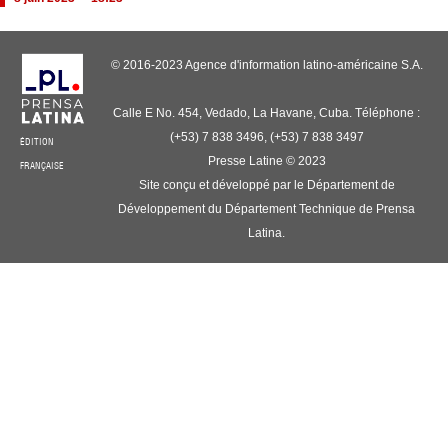
© 2016-2023 Agence d'information latino-américaine S.A.
Calle E No. 454, Vedado, La Havane, Cuba. Téléphone :
(+53) 7 838 3496, (+53) 7 838 3497
ÉDITION
Presse Latine © 2023
FRANÇAISE
Site conçu et développé par le Département de
Développement du Département Technique de Prensa
Latina.