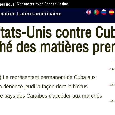
| Contacter avec Prensa Latina
mes nous
mation Latino-américaine
Etats-Unis contre C
ché des matières pre
.
14
na) Le représentant permanent de Cuba aux
.
14
 dénoncé jeudi la façon dont le blocus
le pays des Caraïbes d’accéder aux marchés
.
14
.