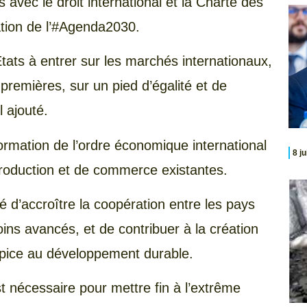
s avec le droit international et la Charte des
sation de l’#Agenda2030.
États à entrer sur les marchés internationaux,
remières, sur un pied d’égalité et de
il ajouté.
rmation de l’ordre économique international
8 j
 production et de commerce existantes.
té d’accroître la coopération entre les pays
ns avancés, et de contribuer à la création
opice au développement durable.
st nécessaire pour mettre fin à l’extrême