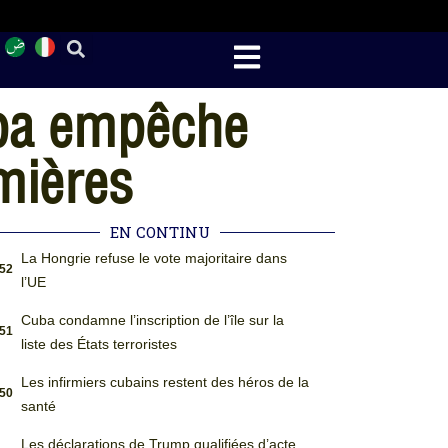
uba empêche
mières
EN CONTINU
La Hongrie refuse le vote majoritaire dans
:52
l’UE
Cuba condamne l’inscription de l’île sur la
:51
liste des États terroristes
Les infirmiers cubains restent des héros de la
:50
santé
Les déclarations de Trump qualifiées d’acte