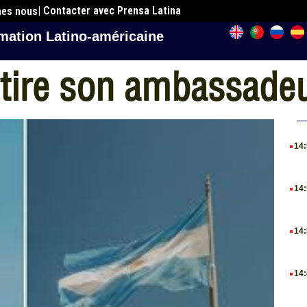
| Contacter avec Prensa Latina
mes nous
mation Latino-américaine
etire son ambassadeu
.
14
.
14
.
14
.
14