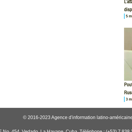
L’at
disp
5 m
Pout
Russ
3 m
© 2016-2023 Agence d'information latino-américaine
E No. 454, Vedado, La Havane, Cuba. Téléphone : (+53) 7 838 