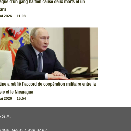
taque d’un gang haïtien cause deux morts et un
aru
ai 2026
11:08
ine a ratifié l’accord de coopération militaire entre la
ie et le Nicaragua
ai 2026
15:54
 S.A.
3496, (+53) 7 838 3497