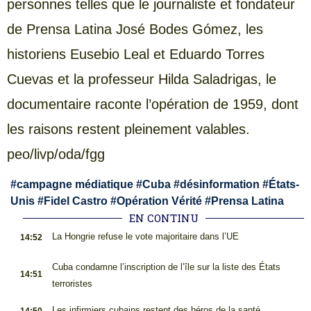
personnes telles que le journaliste et fondateur
de Prensa Latina José Bodes Gómez, les
historiens Eusebio Leal et Eduardo Torres
Cuevas et la professeur Hilda Saladrigas, le
documentaire raconte l’opération de 1959, dont
les raisons restent pleinement valables.
peo/livp/oda/fgg
#
campagne médiatique
#
Cuba
#
désinformation
#
États-
Unis
#
Fidel Castro
#
Opération Vérité
#
Prensa Latina
EN CONTINU
.
La Hongrie refuse le vote majoritaire dans l’UE
14:52
.
Cuba condamne l’inscription de l’île sur la liste des États
14:51
terroristes
.
Les infirmiers cubains restent des héros de la santé