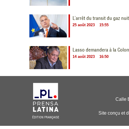
L’arrêt du transit du gaz nui
25 août 2023
15:55
Lasso demandera à la Colomb
14 août 2023
16:50
Calle 
Site conçu et 
ÉDITION FRANÇAISE