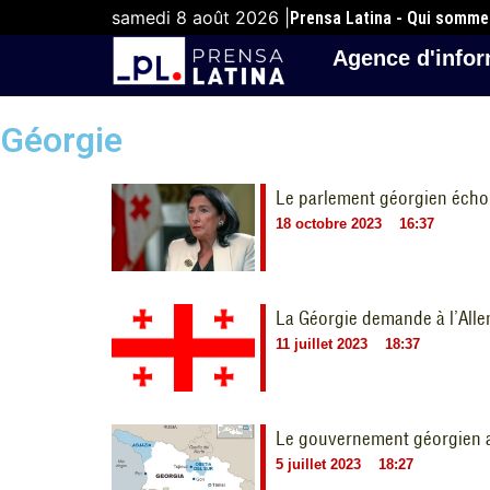
samedi 8 août 2026 |
Prensa Latina - Qui somm
Agence d'infor
Géorgie
Le parlement géorgien échou
18 octobre 2023
16:37
La Géorgie demande à l’Allem
11 juillet 2023
18:37
Le gouvernement géorgien a 
5 juillet 2023
18:27