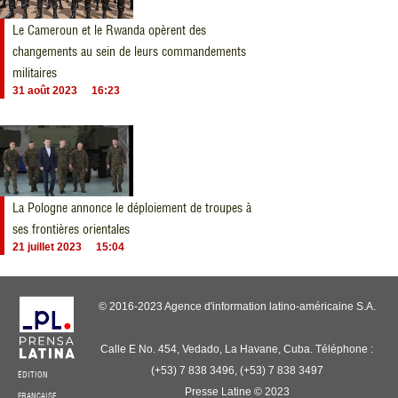
Le Cameroun et le Rwanda opèrent des
changements au sein de leurs commandements
militaires
31 août 2023
16:23
La Pologne annonce le déploiement de troupes à
ses frontières orientales
21 juillet 2023
15:04
© 2016-2023 Agence d'information latino-américaine S.A.
Calle E No. 454, Vedado, La Havane, Cuba. Téléphone :
(+53) 7 838 3496, (+53) 7 838 3497
ÉDITION
Presse Latine © 2023
FRANÇAISE